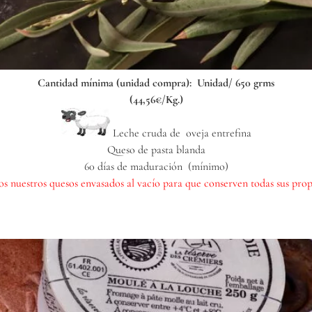
Cantidad mínima (unidad compra): Unidad/ 650 grms
(44,56€/Kg.)
Leche cruda de oveja entrefina
Queso de pasta blanda
60 días de maduración (mínimo)
s nuestros quesos envasados al vacío para que conserven todas sus prop