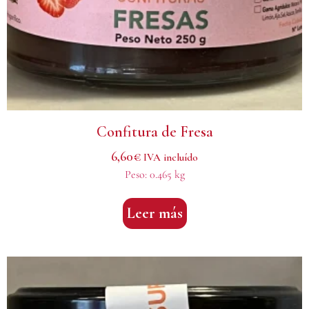
Confitura de Fresa
6,60
€
IVA incluído
Peso:
0.465 kg
Leer más