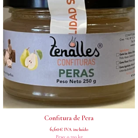
Confitura de Pera
6,60
€
IVA incluído
Peso:
0.250 kg