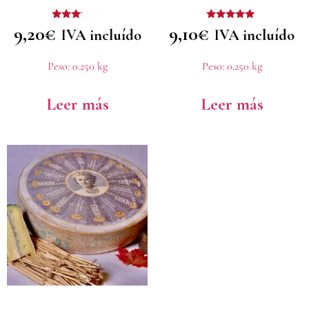
Valorado
Valorado
9,20
€
9,10
€
IVA incluído
IVA incluído
con
con
3.00
5.00
de 5
de 5
Peso:
0.250 kg
Peso:
0.250 kg
Leer más
Leer más