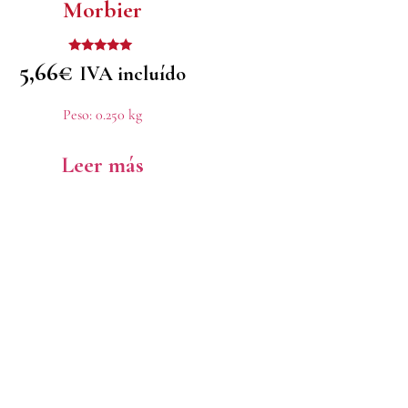
Morbier
Valorado
5,66
€
IVA incluído
con
5.00
de 5
Peso:
0.250 kg
Leer más