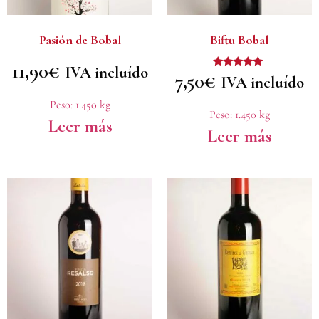
Pasión de Bobal
Biftu Bobal
11,90
€
IVA incluído
7,50
€
Valorado
IVA incluído
con
5.00
Peso:
1.450 kg
de 5
Peso:
1.450 kg
Leer más
Leer más