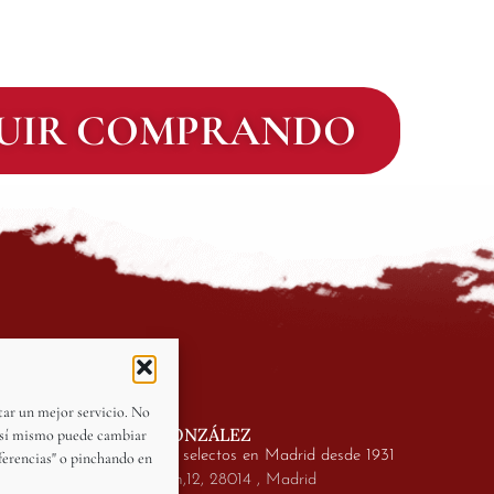
UIR COMPRANDO
star un mejor servicio. No
CASA GONZÁLEZ
 Así mismo puede cambiar
Productos selectos en Madrid desde 1931
ferencias" o pinchando en
Calle León,12, 28014 , Madrid