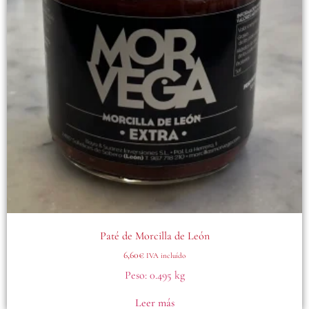
Paté de Morcilla de León
6,60
€
IVA incluído
Peso:
0.495 kg
Leer más