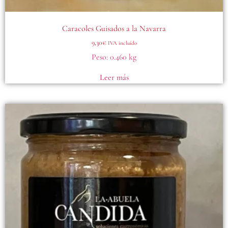
Caracoles Guisados a la Navarra
9,30
€
IVA incluído
Peso:
0.460 kg
Leer más