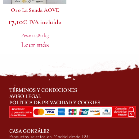
Oro La Senda AOVE
17,10
€
IVA incluído
Peso:
0.580 kg
Leer más
TÉRMINOS Y CONDICIONES
AVISO LEGAL
POLÍTICA DE PRIVACIDAD Y COOKIES
CASA GONZÁLEZ
Productos selectos en Madrid desde 1931