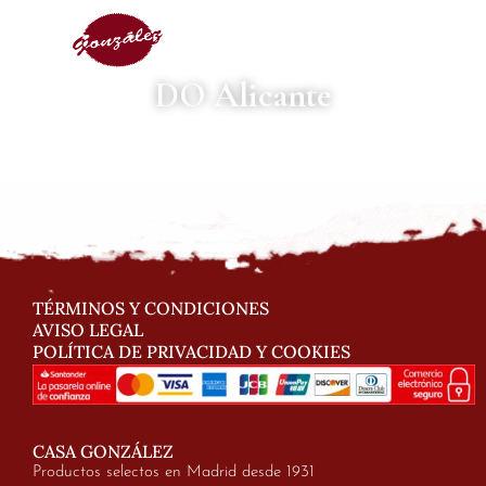
DO Alicante
TÉRMINOS Y CONDICIONES
AVISO LEGAL
POLÍTICA DE PRIVACIDAD Y COOKIES
CASA GONZÁLEZ
Productos selectos en Madrid desde 1931