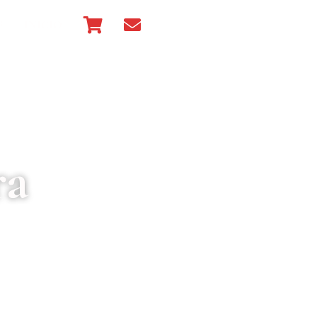
E
INICIO
ra