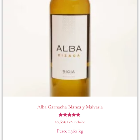
Alba Garnacha Blanca y Malvasía
Valorado
10,60
€
IVA incluído
con
5.00
Peso:
1.360 kg
de 5