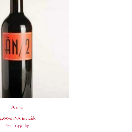
An 2
4,00
€
IVA incluído
Peso:
1.450 kg