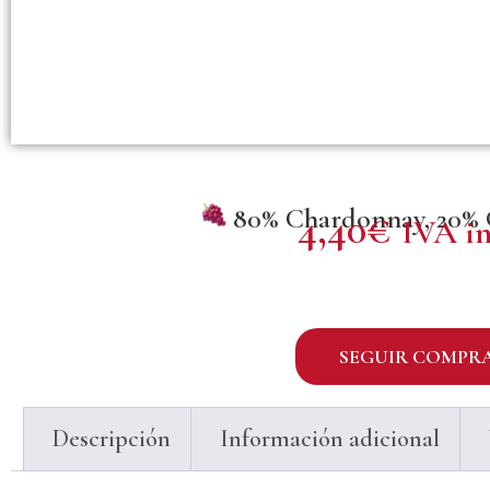
80% Chardonnay, 20%
4,40
€
IVA in
SEGUIR COMPR
Descripción
Información adicional