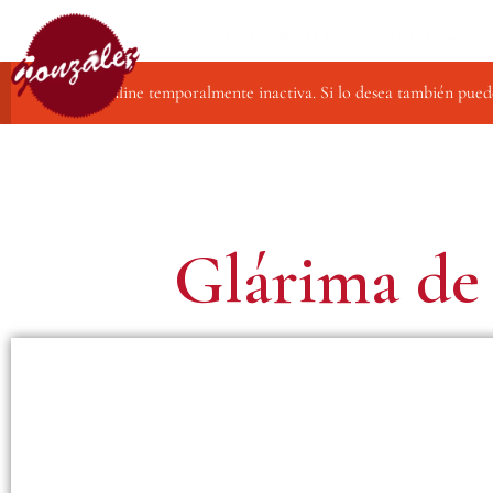
CASA GONZÁLEZ
VINOS
Compra online temporalmente inactiva. Si lo desea también pued
Glárima d