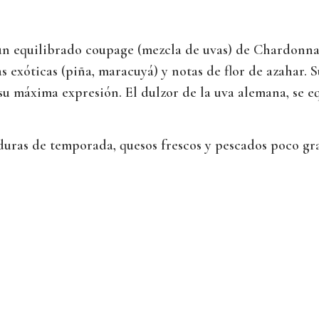
n equilibrado coupage (mezcla de uvas) de Chardonna
s exóticas (piña, maracuyá) y notas de flor de azahar. S
 su máxima expresión. El dulzor de la uva alemana, se e
ras de temporada, quesos frescos y pescados poco gra