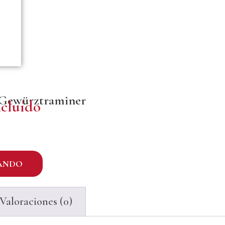
 Gewürztraminer
cluído
ANDO
Valoraciones (0)