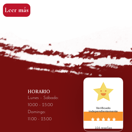
Leer más
HORARIO
Lunes - Sábado:
10.00 - 23.00
Verificado
independientemente
Domingo:
11.00 - 23.00
104 reseñas