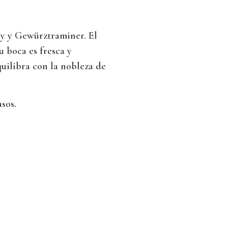
y y Gewürztraminer. El
u boca es fresca y
quilibra con la nobleza de
sos.