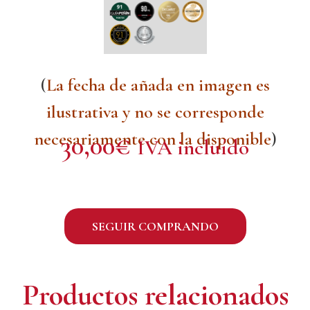
(
La fecha de añada en imagen es
ilustrativa y no se corresponde
necesariamente con la disponible
)
30,00
€
IVA incluído
SEGUIR COMPRANDO
Productos relacionados