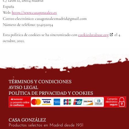
C/ León 12, 28014 Madrid
España
Web:
https://www.casagonzalez.es
Correo electrónico:
casagonzalezmadrid@
gmail.com
Número de teléfono: 914292094
Esta política de cookies se ha sincronizado con
cookiedatabase.org
el 4
octubre, 2021.
TÉRMINOS Y CONDICIONES
AVISO LEGAL
POLÍTICA DE PRIVACIDAD Y COOKIES
CASA GONZÁLEZ
Productos selectos en Madrid desde 1931