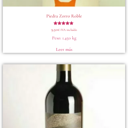
Piedra Zorro Roble
Valorado
9,50
€
IVA incluído
con
5.00
Peso:
1.450 kg
de 5
Leer más