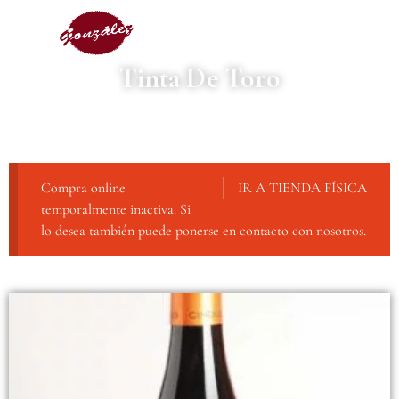
Tinta De Toro
Compra online
IR A TIENDA FÍSICA
temporalmente inactiva. Si
lo desea también puede ponerse en contacto con nosotros.