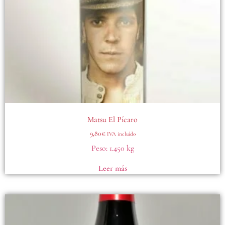
Matsu El Pícaro
9,80
€
IVA incluído
Peso:
1.450 kg
Leer más