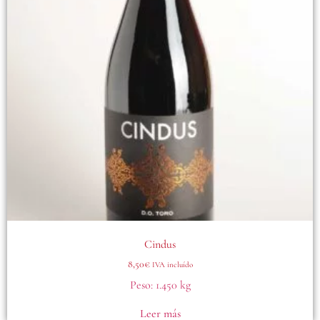
Cindus
8,50
€
IVA incluído
Peso:
1.450 kg
Leer más