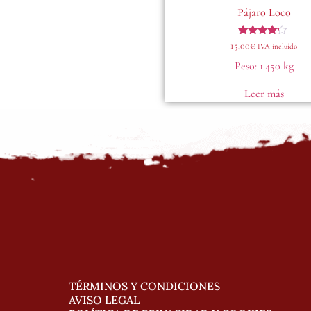
Pájaro Loco
Valorado
15,00
€
IVA incluído
con
4.00
Peso:
1.450 kg
de 5
Leer más
TÉRMINOS Y CONDICIONES
AVISO LEGAL