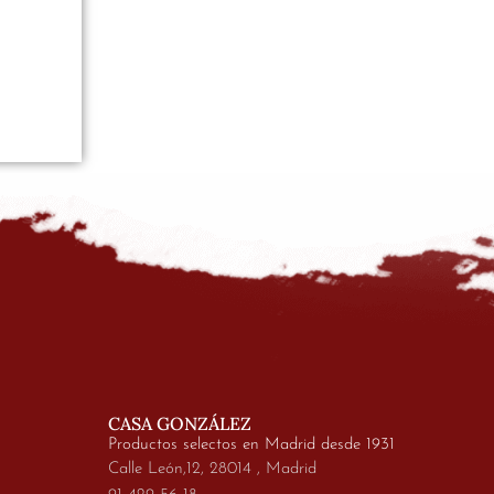
CASA GONZÁLEZ
Productos selectos en Madrid desde 1931
Calle León,12, 28014 , Madrid