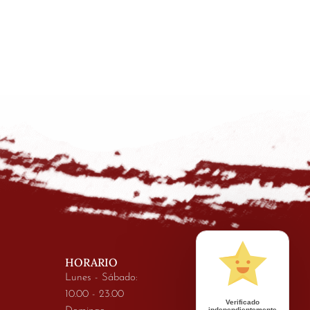
HORARIO
Lunes - Sábado:
10.00 - 23.00
Verificado
independientemente