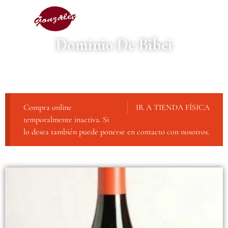
Dominio De Bibei
Compra online
IR A TIENDA FÍSICA
temporalmente inactiva. Si
lo desea también puede ponerse en contacto con nosotros.