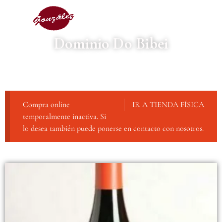
Dominio Do Bibei
Compra online
IR A TIENDA FÍSICA
temporalmente inactiva. Si
lo desea también puede ponerse en contacto con nosotros.