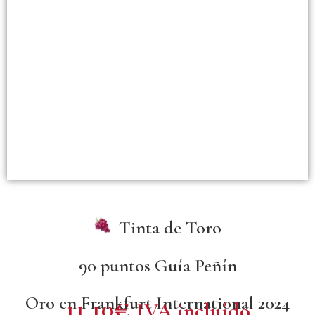
Tinta de Toro
90 puntos Guía Peñín
Oro en Frankfurt International 2024
11,10
€
IVA incluído