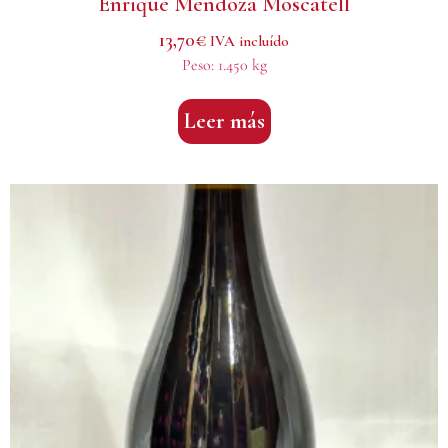
Enrique Mendoza Moscatell
13,70
€
IVA incluído
Peso:
1.450 kg
Leer más