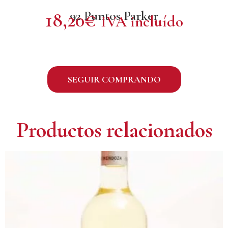
92 Puntos Parker
18,20
€
IVA incluído
SEGUIR COMPRANDO
Productos relacionados