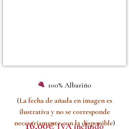
100% Albariño
(
La fecha de añada en imagen es
ilustrativa y no se corresponde
necesariamente con la disponible
)
16,00
€
IVA incluído