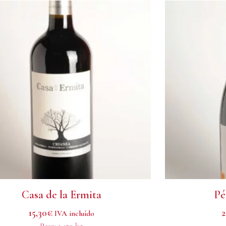
Casa de la Ermita
Pé
15,30
€
2
IVA incluído
Peso:
1.450 kg