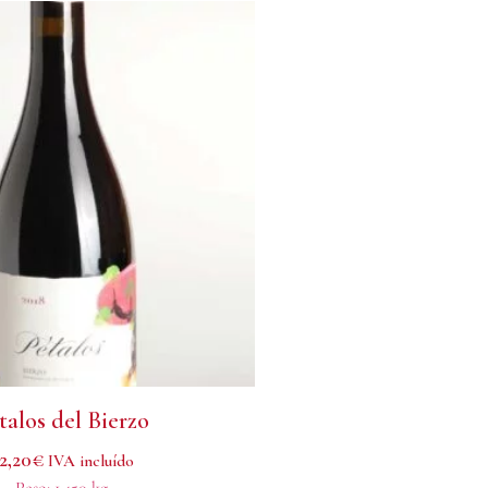
talos del Bierzo
2,20
€
IVA incluído
Peso:
1.450 kg