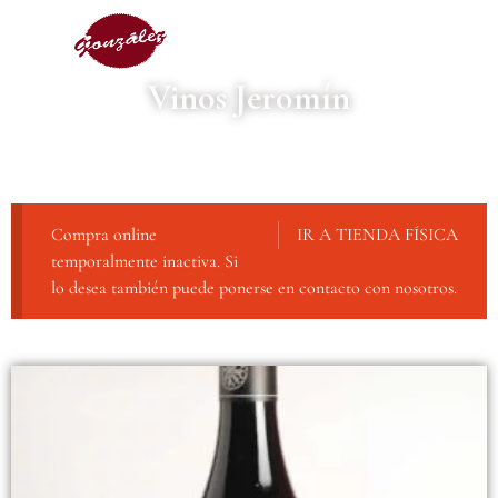
Vinos Jeromín
Compra online
IR A TIENDA FÍSICA
temporalmente inactiva. Si
lo desea también puede ponerse en contacto con nosotros.