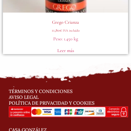
Grego Crianza
11,80
€
IVA incluído
Peso:
1.450 kg
Leer más
TÉRMINOS Y CONDICIONES
AVISO LEGAL
POLÍTICA DE PRIVACIDAD Y COOKIES
CASA GONZÁLEZ