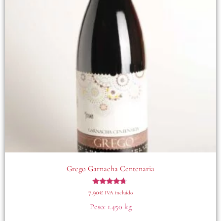
Grego Garnacha Centenaria
Valorado
7,90
€
IVA incluído
con
4.50
Peso:
1.450 kg
de 5