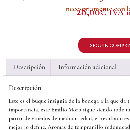
necesariamente con l
28,00
€
IVA i
SEGUIR COMPR
Descripción
Información adicional
Descripción
Este es el buque insignia de la bodega a la que d
importancia, este Emilio Moro sigue siendo todo u
partir de viñedos de mediana edad, el resultado es 
mejor lo define. Aromas de tempranillo redondeado