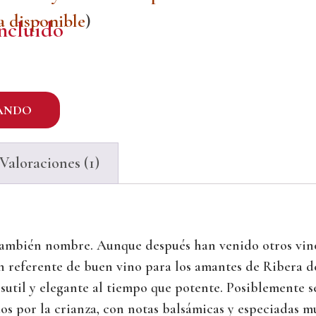
a disponible
)
ncluído
ANDO
Valoraciones (1)
a también nombre. Aunque después han venido otros vin
n referente de buen vino para los amantes de Ribera d
sutil y elegante al tiempo que potente. Posiblemente se
s por la crianza, con notas balsámicas y especiadas 