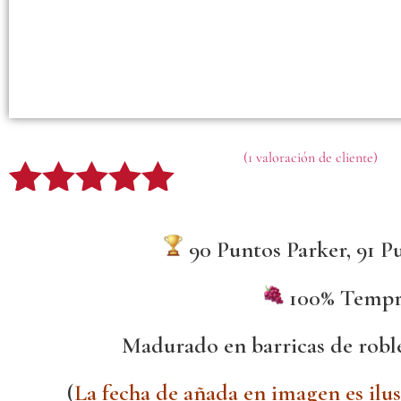
(
1
valoración de cliente)
1
Valorado
90 Puntos Parker, 91 P
con
5.00
de
5 en base
100% Tempr
a
valoración
Madurado en barricas de robl
de un
cliente
(
La fecha de añada en imagen es ilus