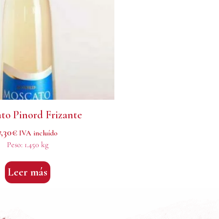
to Pinord Frizante
7,30
€
IVA incluído
Peso:
1.450 kg
Leer más