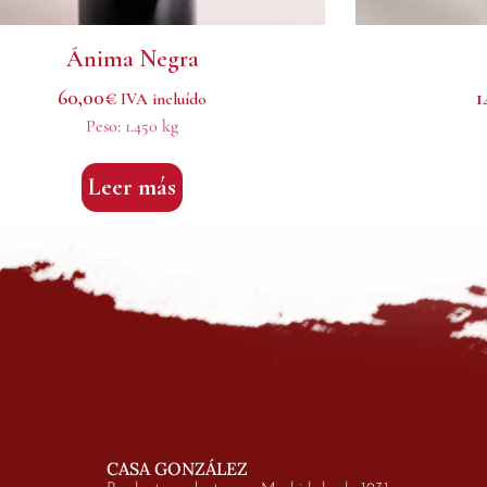
Ánima Negra
60,00
€
1
IVA incluído
Peso:
1.450 kg
Leer más
CASA GONZÁLEZ