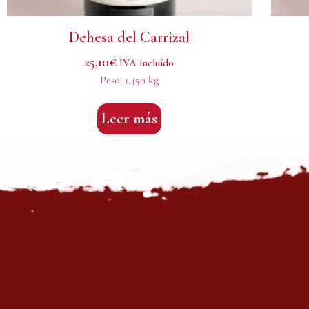
Dehesa del Carrizal
25,10
€
IVA incluído
Peso:
1.450 kg
Leer más