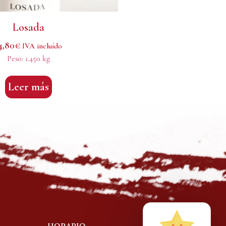
Losada
4,80
€
IVA incluído
Peso:
1.450 kg
Leer más
HORARIO