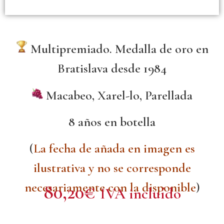
Multipremiado. Medalla de oro en
Bratislava desde 1984
Macabeo, Xarel-lo, Parellada
8 años en botella
(
La fecha de añada en imagen es
ilustrativa y no se corresponde
necesariamente con la disponible
)
80,20
€
IVA incluído