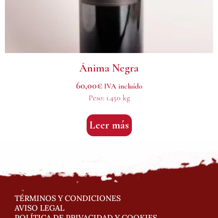
Ánima Negra
60,00
€
IVA incluído
Peso:
1.450 kg
Leer más
TÉRMINOS Y CONDICIONES
AVISO LEGAL
POLÍTICA DE PRIVACIDAD Y COOKIES