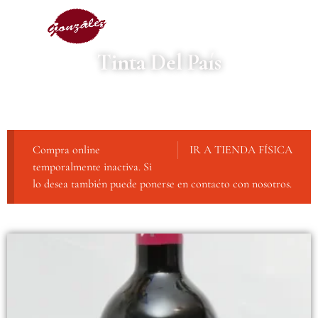
Tinta Del País
Compra online
IR A TIENDA FÍSICA
temporalmente inactiva. Si
lo desea también puede ponerse en contacto con nosotros.