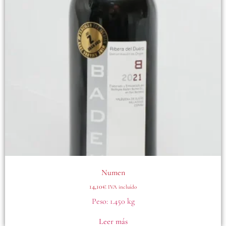
Numen
14,10
€
IVA incluído
Peso:
1.450 kg
Leer más