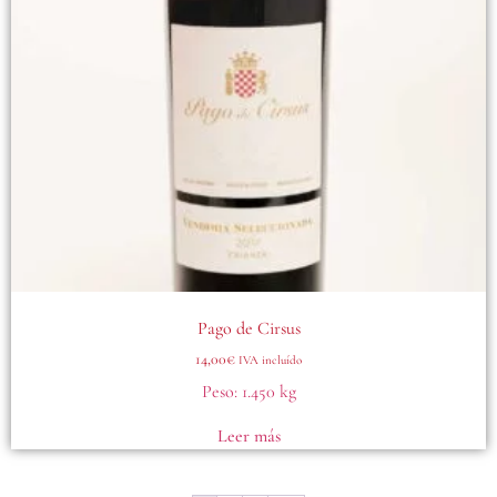
Pago de Cirsus
14,00
€
IVA incluído
Peso:
1.450 kg
Leer más