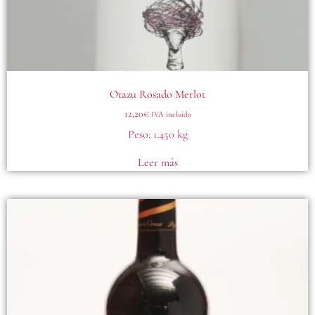
Otazu Rosado Merlot
12,20
€
IVA incluído
Peso:
1.450 kg
Leer más