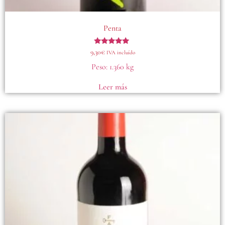
Penta
Valorado
9,30
€
IVA incluído
con
5.00
Peso:
1.360 kg
de 5
Leer más