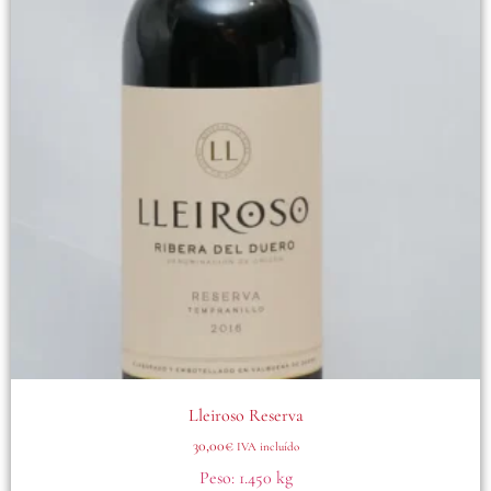
Lleiroso Reserva
30,00
€
IVA incluído
Peso:
1.450 kg