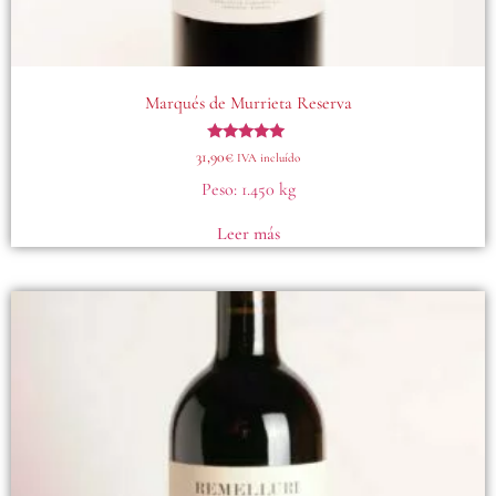
Marqués de Murrieta Reserva
Valorado
31,90
€
IVA incluído
con
5.00
Peso:
1.450 kg
de 5
Leer más