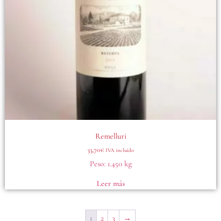
Remelluri
33,70
€
IVA incluído
Peso:
1.450 kg
Leer más
1
2
3
→